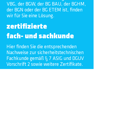
VBG, der BGW, der BG BAU, der BGHM,
der BGN oder der BG ETEM ist, finden
wir für Sie eine Lösung.
zertifizierte
fach- und sachkunde
Hier finden Sie die entsprechenden
Nachweise zur sicherheitstechnischen
Fachkunde
gemäß § 7 ASIG und DGUV
Vorschrift 2 sowie weitere Zertifikate.
garantierte
sicherheit
Unsere Dienstleistungen erbringen wir
mit qualifizierten Fachkräften, größter
Sorgfalt und
hohem
Verantwortungsbewusstsein
.
Zusätzlich
haben wir eine
Betriebs/Berufshaftpflichtversicherung
(Vers.-Sch. HV.DSC.6641326) mit einer