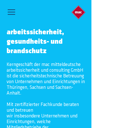
arbeitssicherheit,
gesundheits- und
brandschutz
Kerngeschäft der mac mitteldeutsche
arbeitssicherheit und consulting GmbH
ist die sicherheitstechnische Betreuung
von Unternehmen und Einrichtungen in
Thüringen, Sachsen und Sachsen-
Anhalt.
Mit zertifizierter Fachkunde beraten
und betreuen
wir
insbesondere
Unternehmen und
Einrichtungen, welche
Mitgliedsbetriebe
der